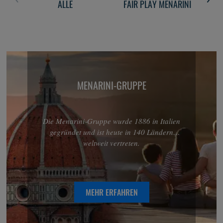
ALLE
FAIR PLAY MENARINI
UN
MENARINI-GRUPPE
Die Menarini‑Gruppe wurde 1886 in Italien
gegründet und ist heute in 140 Ländern
weltweit vertreten.
MEHR ERFAHREN