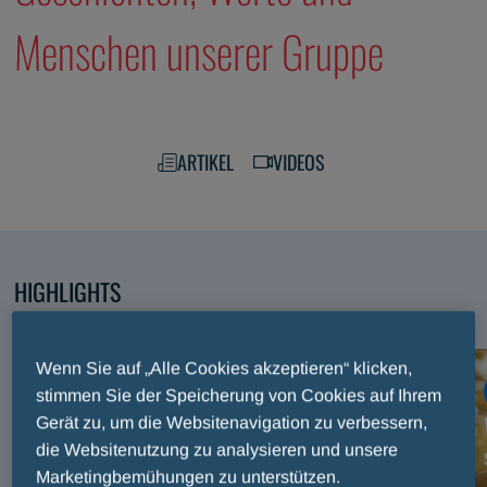
Menschen unserer Gruppe
ARTIKEL
VIDEOS
HIGHLIGHTS
Entdecken Sie unsere ausgewählten Inhalte
Wenn Sie auf „Alle Cookies akzeptieren“ klicken,
ARTIKEL
stimmen Sie der Speicherung von Cookies auf Ihrem
Internationaler Preis Fair Play Menarini: Drei
Gerät zu, um die Websitenavigation zu verbessern,
Jahrzehnte Sport und Werte auf der Bühne des
die Websitenutzung zu analysieren und unsere
Marketingbemühungen zu unterstützen.
Maggio Musicale Fiorentino