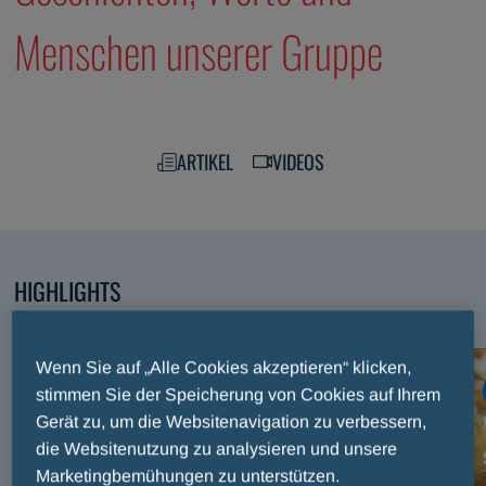
Menschen unserer Gruppe
ARTIKEL
VIDEOS
HIGHLIGHTS
Entdecken Sie unsere ausgewählten Inhalte
Wenn Sie auf „Alle Cookies akzeptieren“ klicken,
ARTIKEL
stimmen Sie der Speicherung von Cookies auf Ihrem
Internationaler Preis Fair Play Menarini: Drei
Gerät zu, um die Websitenavigation zu verbessern,
Jahrzehnte Sport und Werte auf der Bühne des
die Websitenutzung zu analysieren und unsere
Marketingbemühungen zu unterstützen.
Maggio Musicale Fiorentino