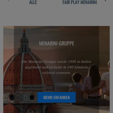
ALLE
FAIR PLAY MENARINI
UN
MENARINI-GRUPPE
Die Menarini‑Gruppe wurde 1886 in Italien
gegründet und ist heute in 140 Ländern
weltweit vertreten.
MEHR ERFAHREN